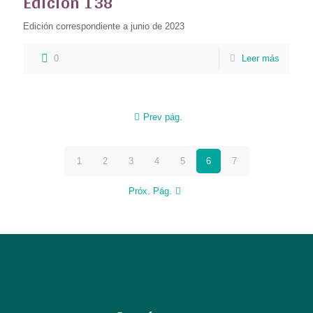
Edición 138
Edición correspondiente a junio de 2023
0
Leer más
Prev pág.
1
2
3
4
5
6
7
Próx. Pág.