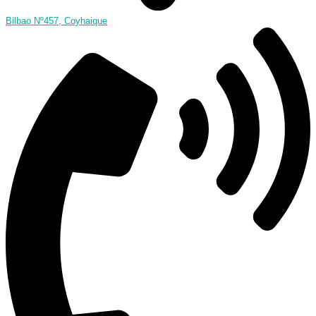
Bilbao Nº457, Coyhaique