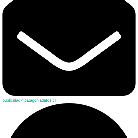
publicidad@patagoniadatos.cl