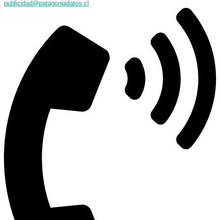
publicidad@patagoniadatos.cl