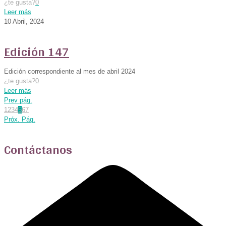
¿te gusta?
0
Leer más
10 Abril, 2024
Edición 147
Edición correspondiente al mes de abril 2024
¿te gusta?
0
Leer más
Prev pág.
1
2
3
4
5
6
7
Próx. Pág.
Contáctanos