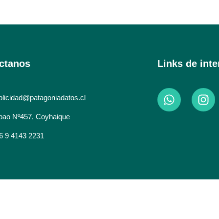
ctanos
Links de inte
blicidad@patagoniadatos.cl
lbao Nº457, Coyhaique
6 9 4143 2231