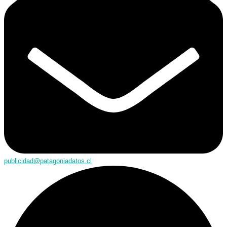
publicidad@patagoniadatos.cl