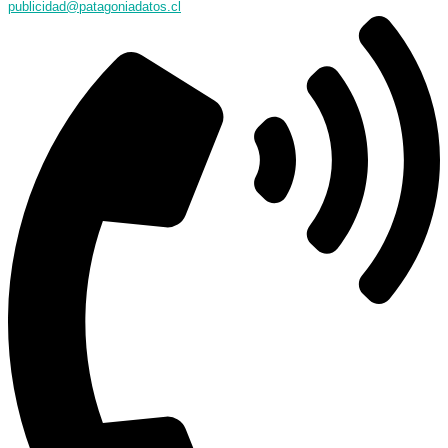
publicidad@patagoniadatos.cl