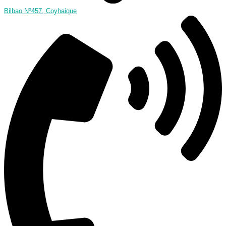
Bilbao Nº457, Coyhaique